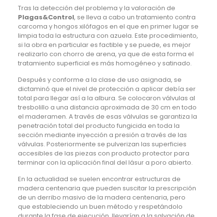
Tras la detección del problema y la valoración de
Plagas&Control
, se lleva a cabo un tratamiento contra
carcoma y hongos xilófagos en el que en primer lugar se
limpia toda la estructura con azuela. Este procedimiento,
si la obra en particular es factible y se puede, es mejor
realizarlo con chorro de arena, ya que de esta forma el
tratamiento superficial es más homogéneo y satinado.
Después y conforme a la clase de uso asignada, se
dictaminó que el nivel de protección a aplicar debía ser
total para llegar así a la albura. Se colocaron válvulas al
tresbolillo a una distancia aproximada de 30 cm en todo
el maderamen. A través de esas válvulas se garantiza la
penetración total del producto fungicida en toda la
sección mediante inyección a presión a través de las
válvulas. Posteriormente se pulverizan las superficies
accesibles de las piezas con producto protector para
terminar con la aplicación final del lásur a poro abierto.
En la actualidad se suelen encontrar estructuras de
madera centenaria que pueden suscitar la prescripción
de un derribo masivo de la madera centenaria, pero
que estableciendo un buen método y respetándolo
durante la fase de ejecución, llevarían a la salvación de