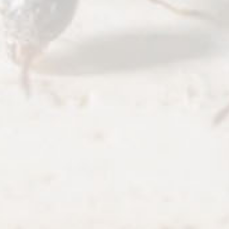
Apellidos *
Email *
Teléfono *
Sí, acepto la política de
privacidad de plagasycontrol.es
Por requerimiento legal debes aceptar