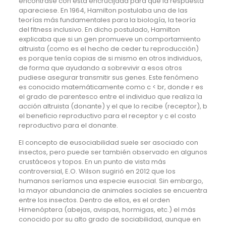
encontrase con esta encrucijada para que la respuesta
apareciese. En 1964, Hamilton postulaba una de las
teorías más fundamentales para la biología, la teoría
del fitness inclusivo. En dicho postulado, Hamilton
explicaba que si un gen promueve un comportamiento
altruista (como es el hecho de ceder tu reproducción)
es porque tenía copias de si mismo en otros individuos,
de forma que ayudando a sobrevivir a esos otros
pudiese asegurar transmitir sus genes. Este fenómeno
es conocido matemáticamente como c < br, donde r es
el grado de parentesco entre el individuo que realiza la
acción altruista (donante) y el que lo recibe (receptor), b
el beneficio reproductivo para el receptor y c el costo
reproductivo para el donante.
El concepto de eusociabilidad suele ser asociado con
insectos, pero puede ser también observado en algunos
crustáceos y topos. En un punto de vista más
controversial, E.O. Wilson sugirió en 2012 que los
humanos seríamos una especie eusocial. Sin embargo,
la mayor abundancia de animales sociales se encuentra
entre los insectos. Dentro de ellos, es el orden
Himenóptera (abejas, avispas, hormigas, etc.) el más
conocido por su alto grado de sociabilidad, aunque en