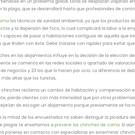
rtiéndose en un problema global. Éstas se desplazan viajando e
r la plaga, que se desarrollará hasta que profesionales de contr
cama
los técnicos de sanidad ambiental, ya que los productos de
tos y la dispersión del foco, lo cual complicará la labor a la e
 capaces de pasar a habitaciones contiguas de aquella que inic
es que linden con éste. Debe tratarse con rapidez para evitar que
ches en las alojamientos influye en la decisión de la elección d
lmente se comenta en las redes sociales o apartado de valoracio
 de negocios y 23 los que lo hacen por ocio. La diferencia se de
 más altas que los turistas,
de chinches reclama un cambio de habitación y compensación e
te, pierde clientes con más intensidad que por otros problema
 dejarían de escoger un alojamiento porque previamente se ha no
 la mitad de los encuestados no saben distinguir la picadura de 
de plagas te enseñamos a
prevenir las chinches de cama
. Si aú
berá ponerse en contacto con especialistas en exterminar chin