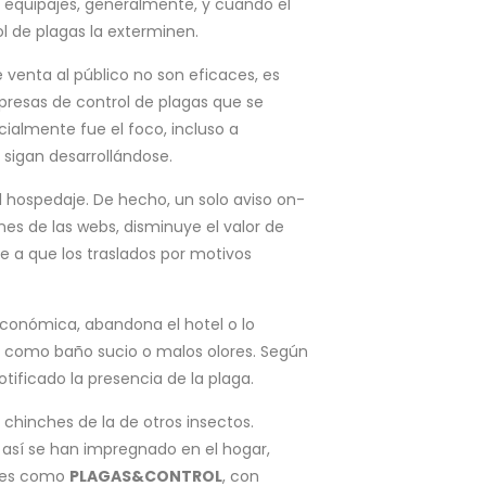
n equipajes, generalmente, y cuando el
ol de plagas la exterminen.
 venta al público no son eficaces, es
mpresas de control de plagas que se
ialmente fue el foco, incluso a
 sigan desarrollándose.
el hospedaje. De hecho, un solo aviso on-
nes de las webs, disminuye el valor de
be a que los traslados por motivos
conómica, abandona el hotel o lo
s como baño sucio o malos olores. Según
tificado la presencia de la plaga.
chinches de la de otros insectos.
n así se han impregnado en el hogar,
ches como
PLAGAS&CONTROL
, con