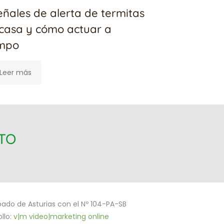
eñales de alerta de termitas
casa y cómo actuar a
empo
Leer más
ITO
ipado de Asturias con el Nº 104-PA-SB
llo:
v|m video|marketing online